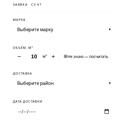
ЗАЯВКА · СУ 47
МАРКА
Выберите марку
▾
ОБЪЁМ, М³
−
+
⊞
м³
Не знаю — посчитать
ДОСТАВКА
Выберите район
▾
ДАТА ДОСТАВКИ