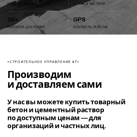
ГОДА НА РЫНКЕ
БЕТОН И РАСТВОР
Контакты
05
30
+
GPS
РАЙОНОВ ДОСТАВКИ
КОНТРОЛЬ РЕЙСОВ
ЗВОНОК БЕСПЛАТНЫЙ
+7 (927) 891-61-60
«СТРОИТЕЛЬНОЕ УПРАВЛЕНИЕ 47»
→
Производим
и доставляем
сами
У нас вы можете купить товарный
бетон и цементный раствор
по доступным ценам — для
организаций и частных лиц.