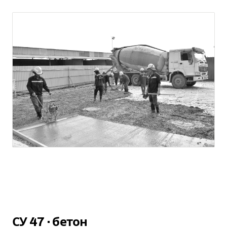
СУ 47
·
бетон